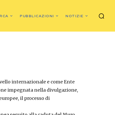
ERCA
PUBBLICAZIONI
NOTIZIE
ivello internazionale e come Ente
one impegnata nella divulgazione,
europee, il processo di
opea seguito alla caduta del Muro