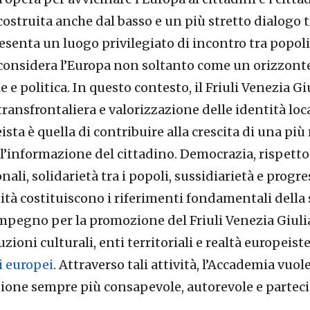
struita anche dal basso e un più stretto dialogo tra
enta un luogo privilegiato di incontro tra popoli,
 considera l’Europa non soltanto come un orizzont
e e politica. In questo contesto, il Friuli Venezia G
ransfrontaliera e valorizzazione delle identità loca
sta è quella di contribuire alla crescita di una pi
’informazione del cittadino. Democrazia, rispetto d
nali, solidarietà tra i popoli, sussidiarietà e progr
nità costituiscono i riferimenti fondamentali della
’impegno per la promozione del Friuli Venezia Giul
zioni culturali, enti territoriali e realtà europeist
 europei
. Attraverso tali attività, l’Accademia vuol
ne sempre più consapevole, autorevole e partecipe