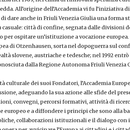
fredda. All’origine dell’Accademia vi fu l’iniziativa
di dare anche in Friuli Venezia Giulia una forma st
u casuale: città di confine, segnata dalle divisioni
o per ospitare un’istituzione a vocazione europea. 
pea di Otzenhausen, sorta nel dopoguerra sul conf
ealtà slovene, austriache e tedesche; nel 1992 entrò
onosciuta dalla Regione Autonoma Friuli Venezia Gi
dità culturale dei suoi Fondatori, l’Accademia Europe
ssione, adeguando la sua azione alle sfide del pre
ni, convegni, percorsi formativi, attività di ricerc
le europeo e a diffondere i principi che sono alla b
liche, collaborazioni istituzionali e il dialogo con
 opera per avvicinare l’Europa ai cittadini e i citt