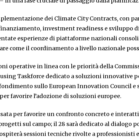
 in una fase cruciale di passaggio dalla pianificaz
’implementazione dei Climate City Contracts, con pa
i finanziamento, investment readiness e sviluppo d
ntate esperienze di piattaforme nazionali consolida
e come il coordinamento a livello nazionale possa
ni operative in linea con le priorità della Commis
sing Taskforce dedicato a soluzioni innovative per
rofondimento sullo European Innovation Council e s
per favorire l’adozione di soluzioni europee.
sata per favorire un confronto concreto e interatti
ogetti sul campo; il 28 sarà dedicato al dialogo pol
ospiterà sessioni tecniche rivolte a professionisti e